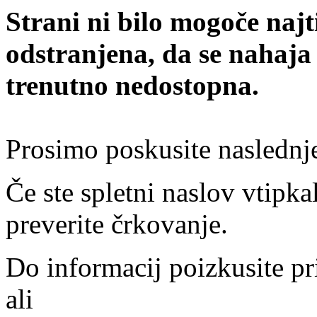
Strani ni bilo mogoče najt
odstranjena, da se nahaja
trenutno nedostopna.
Prosimo poskusite naslednj
Če ste spletni naslov vtipkal
preverite črkovanje.
Do informacij poizkusite pr
ali