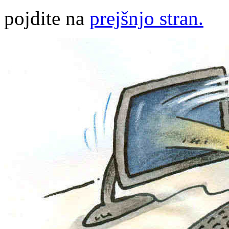
pojdite na
prejšnjo stran.