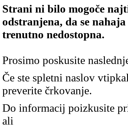
Strani ni bilo mogoče najt
odstranjena, da se nahaja
trenutno nedostopna.
Prosimo poskusite naslednj
Če ste spletni naslov vtipkal
preverite črkovanje.
Do informacij poizkusite pr
ali