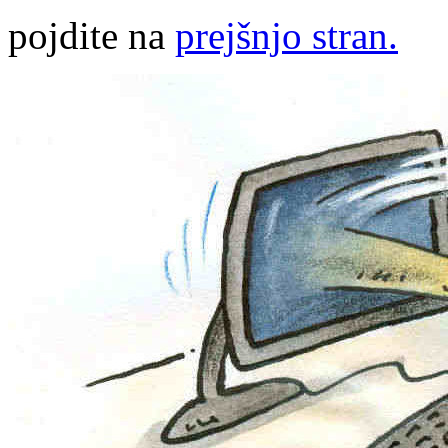
pojdite na
prejšnjo stran.