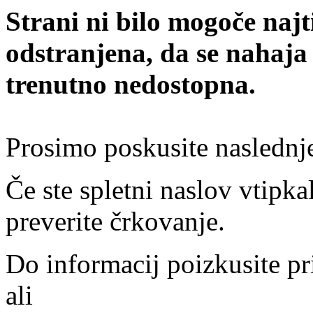
Strani ni bilo mogoče najt
odstranjena, da se nahaja
trenutno nedostopna.
Prosimo poskusite naslednj
Če ste spletni naslov vtipkal
preverite črkovanje.
Do informacij poizkusite pr
ali