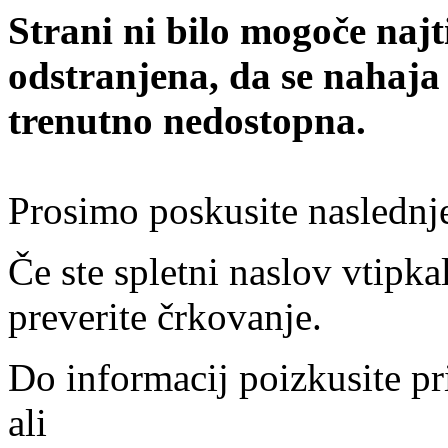
Strani ni bilo mogoče najt
odstranjena, da se nahaja
trenutno nedostopna.
Prosimo poskusite naslednj
Če ste spletni naslov vtipkal
preverite črkovanje.
Do informacij poizkusite pr
ali