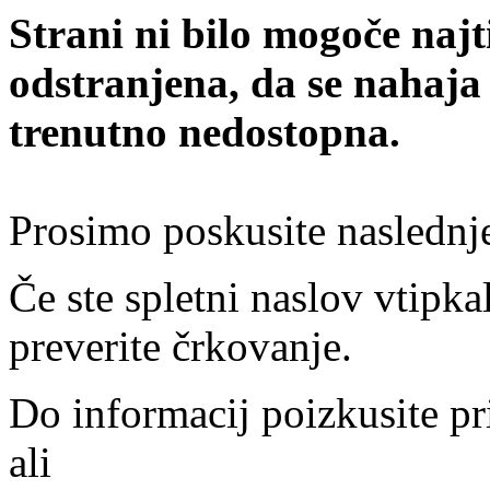
Strani ni bilo mogoče najt
odstranjena, da se nahaja
trenutno nedostopna.
Prosimo poskusite naslednj
Če ste spletni naslov vtipkal
preverite črkovanje.
Do informacij poizkusite pr
ali