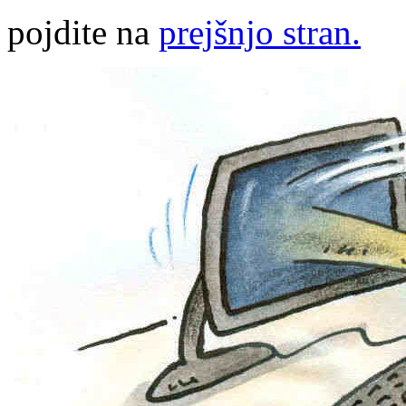
pojdite na
prejšnjo stran.