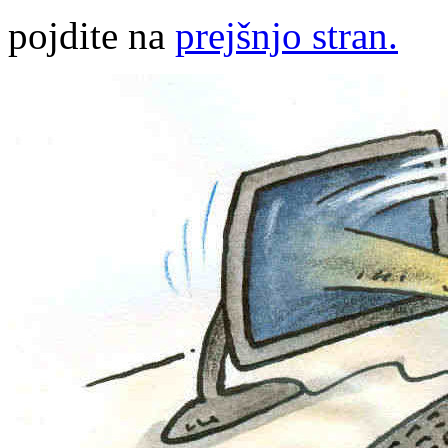
pojdite na
prejšnjo stran.