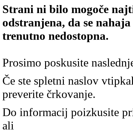
Strani ni bilo mogoče najt
odstranjena, da se nahaja
trenutno nedostopna.
Prosimo poskusite naslednj
Če ste spletni naslov vtipkal
preverite črkovanje.
Do informacij poizkusite pr
ali