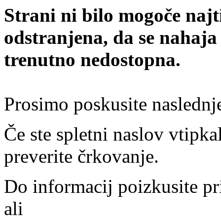
Strani ni bilo mogoče najt
odstranjena, da se nahaja
trenutno nedostopna.
Prosimo poskusite naslednj
Če ste spletni naslov vtipkal
preverite črkovanje.
Do informacij poizkusite pr
ali