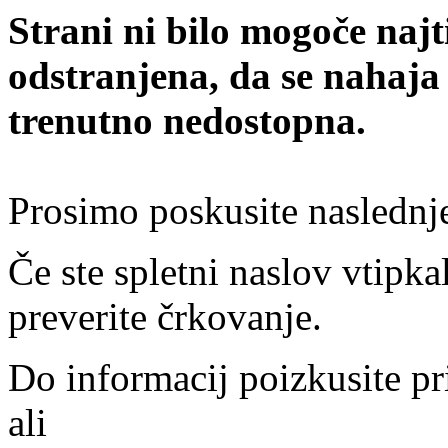
Strani ni bilo mogoče najt
odstranjena, da se nahaja
trenutno nedostopna.
Prosimo poskusite naslednj
Če ste spletni naslov vtipkal
preverite črkovanje.
Do informacij poizkusite pr
ali