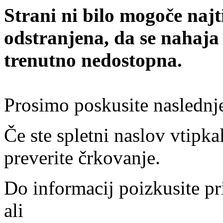
Strani ni bilo mogoče najt
odstranjena, da se nahaja
trenutno nedostopna.
Prosimo poskusite naslednj
Če ste spletni naslov vtipkal
preverite črkovanje.
Do informacij poizkusite pr
ali