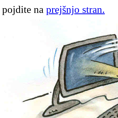
pojdite na
prejšnjo stran.