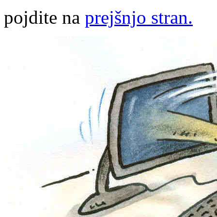
pojdite na
prejšnjo stran.