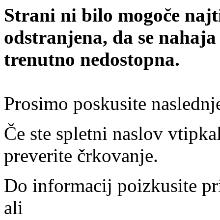
Strani ni bilo mogoče najt
odstranjena, da se nahaja
trenutno nedostopna.
Prosimo poskusite naslednj
Če ste spletni naslov vtipkal
preverite črkovanje.
Do informacij poizkusite pr
ali