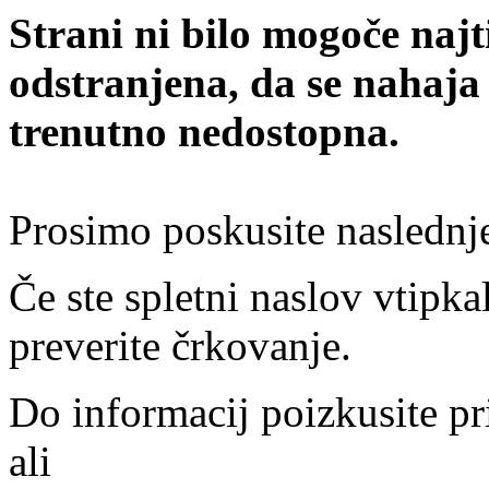
Strani ni bilo mogoče najt
odstranjena, da se nahaja
trenutno nedostopna.
Prosimo poskusite naslednj
Če ste spletni naslov vtipkal
preverite črkovanje.
Do informacij poizkusite pr
ali