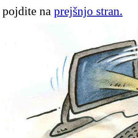
pojdite na
prejšnjo stran.