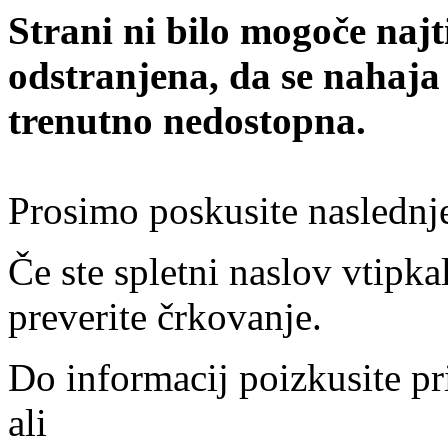
Strani ni bilo mogoče najt
odstranjena, da se nahaja
trenutno nedostopna.
Prosimo poskusite naslednj
Če ste spletni naslov vtipkal
preverite črkovanje.
Do informacij poizkusite pr
ali