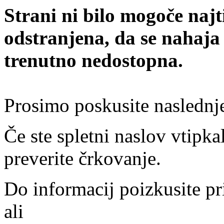
Strani ni bilo mogoče najt
odstranjena, da se nahaja
trenutno nedostopna.
Prosimo poskusite naslednj
Če ste spletni naslov vtipkal
preverite črkovanje.
Do informacij poizkusite pr
ali