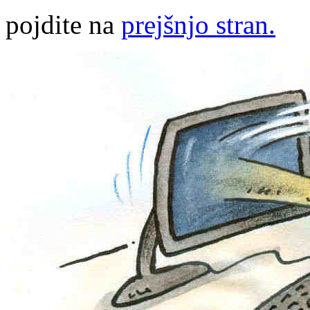
pojdite na
prejšnjo stran.