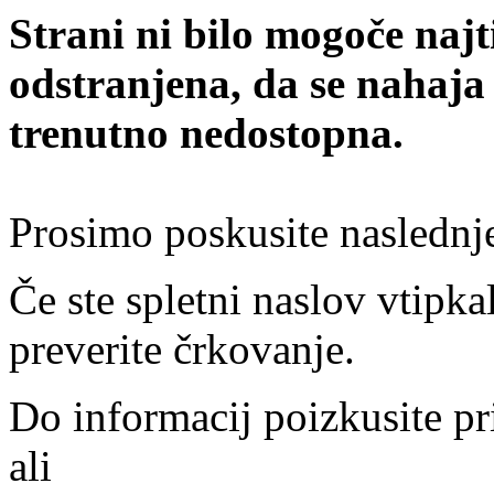
Strani ni bilo mogoče najt
odstranjena, da se nahaja
trenutno nedostopna.
Prosimo poskusite naslednj
Če ste spletni naslov vtipkal
preverite črkovanje.
Do informacij poizkusite pr
ali