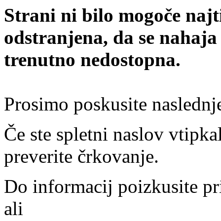
Strani ni bilo mogoče najt
odstranjena, da se nahaja
trenutno nedostopna.
Prosimo poskusite naslednj
Če ste spletni naslov vtipkal
preverite črkovanje.
Do informacij poizkusite pr
ali