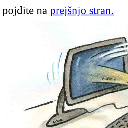
pojdite na
prejšnjo stran.