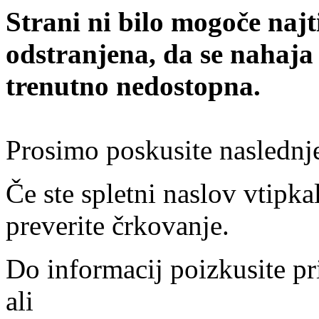
Strani ni bilo mogoče najt
odstranjena, da se nahaja
trenutno nedostopna.
Prosimo poskusite naslednj
Če ste spletni naslov vtipkal
preverite črkovanje.
Do informacij poizkusite pr
ali