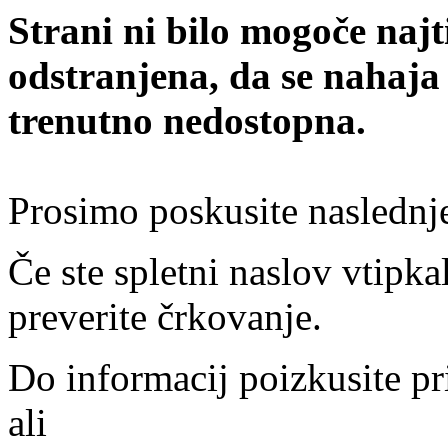
Strani ni bilo mogoče najt
odstranjena, da se nahaja
trenutno nedostopna.
Prosimo poskusite naslednj
Če ste spletni naslov vtipkal
preverite črkovanje.
Do informacij poizkusite pr
ali