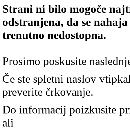
Strani ni bilo mogoče najt
odstranjena, da se nahaja
trenutno nedostopna.
Prosimo poskusite naslednj
Če ste spletni naslov vtipkal
preverite črkovanje.
Do informacij poizkusite pr
ali