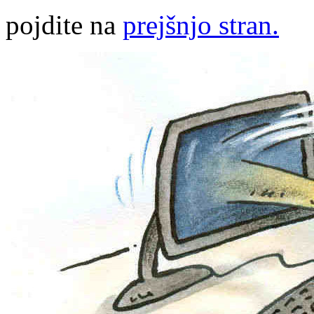
pojdite na
prejšnjo stran.