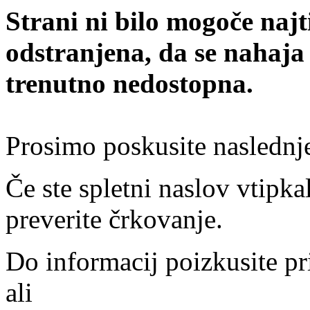
Strani ni bilo mogoče najt
odstranjena, da se nahaja
trenutno nedostopna.
Prosimo poskusite naslednj
Če ste spletni naslov vtipkal
preverite črkovanje.
Do informacij poizkusite pr
ali