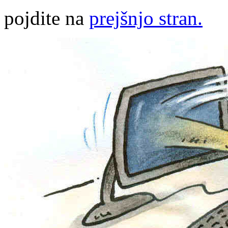
pojdite na
prejšnjo stran.