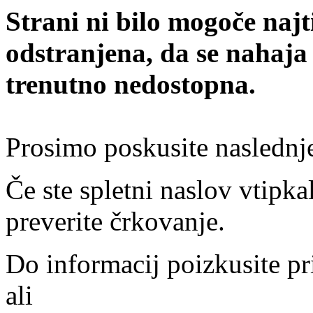
Strani ni bilo mogoče najt
odstranjena, da se nahaja
trenutno nedostopna.
Prosimo poskusite naslednj
Če ste spletni naslov vtipkal
preverite črkovanje.
Do informacij poizkusite pr
ali