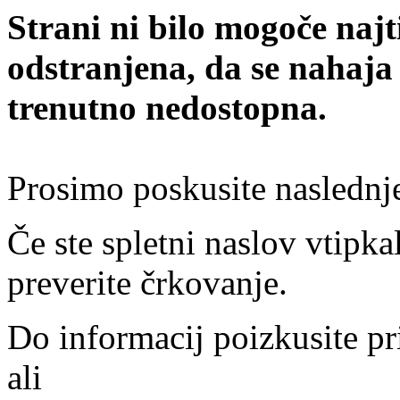
Strani ni bilo mogoče najt
odstranjena, da se nahaja
trenutno nedostopna.
Prosimo poskusite naslednj
Če ste spletni naslov vtipkal
preverite črkovanje.
Do informacij poizkusite pr
ali