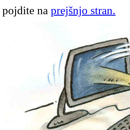
pojdite na
prejšnjo stran.