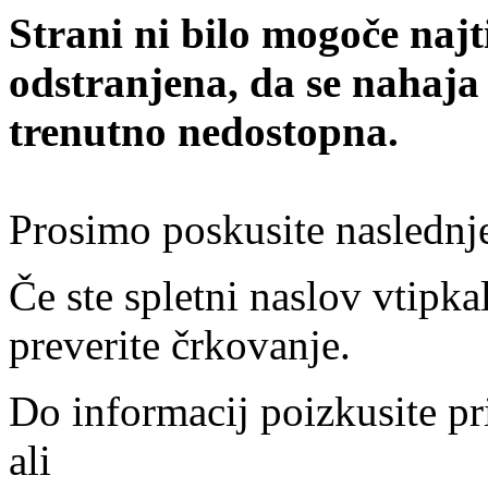
Strani ni bilo mogoče najt
odstranjena, da se nahaja
trenutno nedostopna.
Prosimo poskusite naslednj
Če ste spletni naslov vtipkal
preverite črkovanje.
Do informacij poizkusite pr
ali