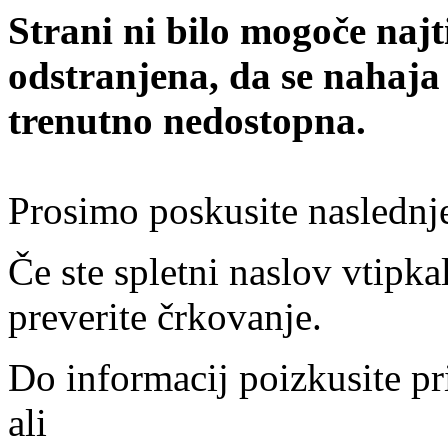
Strani ni bilo mogoče najt
odstranjena, da se nahaja
trenutno nedostopna.
Prosimo poskusite naslednj
Če ste spletni naslov vtipkal
preverite črkovanje.
Do informacij poizkusite pr
ali