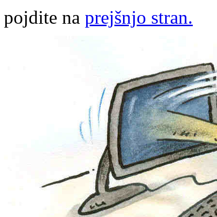
pojdite na
prejšnjo stran.