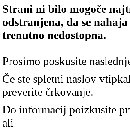
Strani ni bilo mogoče najt
odstranjena, da se nahaja
trenutno nedostopna.
Prosimo poskusite naslednj
Če ste spletni naslov vtipkal
preverite črkovanje.
Do informacij poizkusite pr
ali