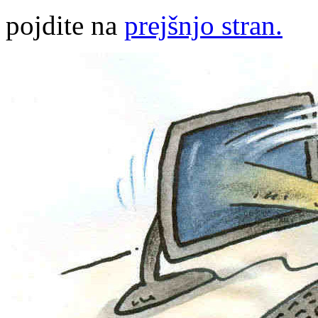
pojdite na
prejšnjo stran.