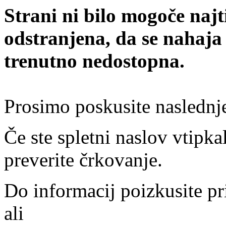
Strani ni bilo mogoče najt
odstranjena, da se nahaja
trenutno nedostopna.
Prosimo poskusite naslednj
Če ste spletni naslov vtipkal
preverite črkovanje.
Do informacij poizkusite pr
ali