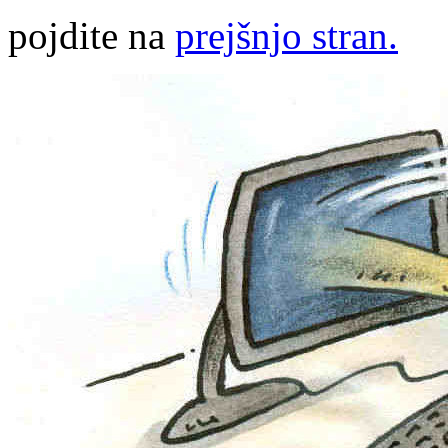
pojdite na
prejšnjo stran.