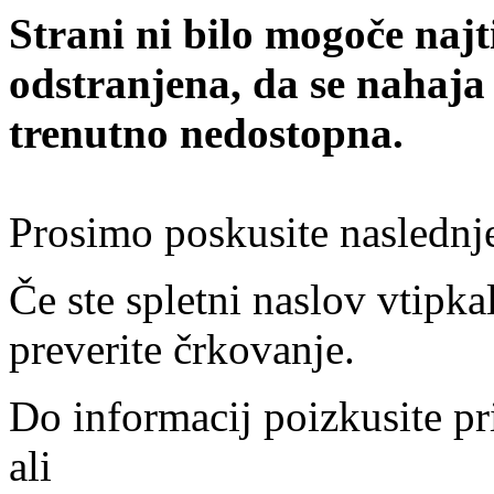
Strani ni bilo mogoče najt
odstranjena, da se nahaja
trenutno nedostopna.
Prosimo poskusite naslednj
Če ste spletni naslov vtipkal
preverite črkovanje.
Do informacij poizkusite pr
ali