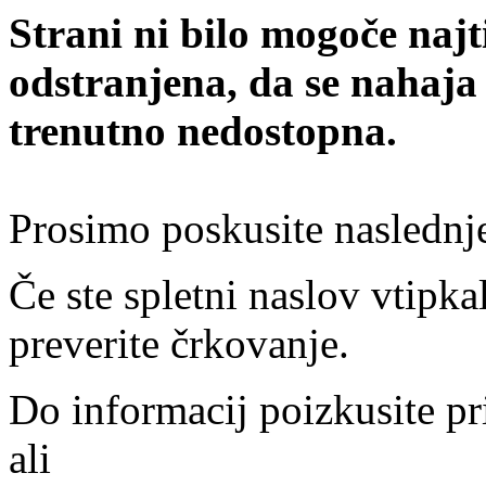
Strani ni bilo mogoče najt
odstranjena, da se nahaja
trenutno nedostopna.
Prosimo poskusite naslednj
Če ste spletni naslov vtipkal
preverite črkovanje.
Do informacij poizkusite pr
ali