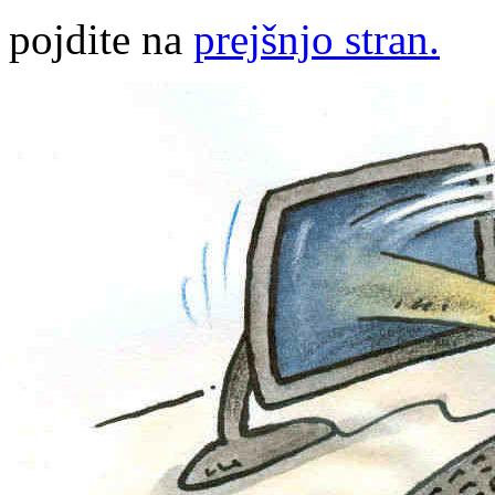
pojdite na
prejšnjo stran.