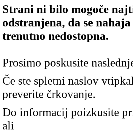
Strani ni bilo mogoče najt
odstranjena, da se nahaja
trenutno nedostopna.
Prosimo poskusite naslednj
Če ste spletni naslov vtipkal
preverite črkovanje.
Do informacij poizkusite pr
ali