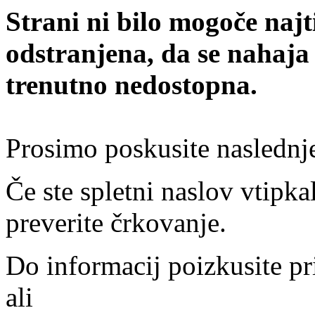
Strani ni bilo mogoče najt
odstranjena, da se nahaja
trenutno nedostopna.
Prosimo poskusite naslednj
Če ste spletni naslov vtipkal
preverite črkovanje.
Do informacij poizkusite pr
ali