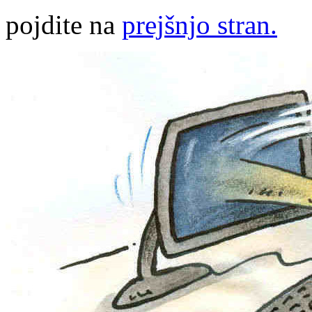
pojdite na
prejšnjo stran.