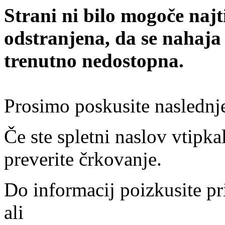
Strani ni bilo mogoče najt
odstranjena, da se nahaja
trenutno nedostopna.
Prosimo poskusite naslednj
Če ste spletni naslov vtipkal
preverite črkovanje.
Do informacij poizkusite pr
ali