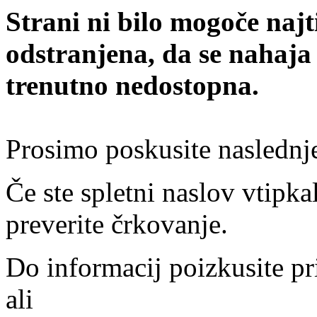
Strani ni bilo mogoče najt
odstranjena, da se nahaja
trenutno nedostopna.
Prosimo poskusite naslednj
Če ste spletni naslov vtipkal
preverite črkovanje.
Do informacij poizkusite pr
ali