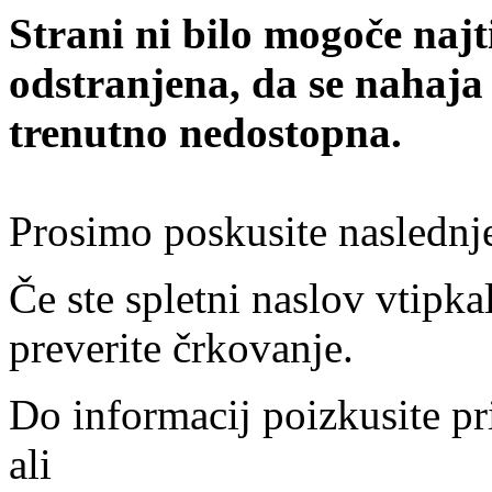
Strani ni bilo mogoče najt
odstranjena, da se nahaja
trenutno nedostopna.
Prosimo poskusite naslednj
Če ste spletni naslov vtipkal
preverite črkovanje.
Do informacij poizkusite pr
ali