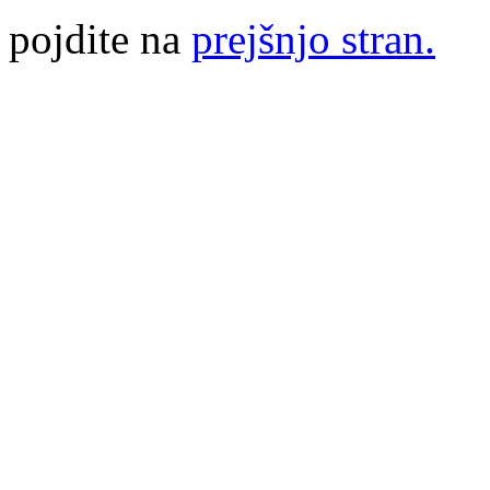
pojdite na
prejšnjo stran.