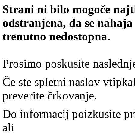
Strani ni bilo mogoče najt
odstranjena, da se nahaja
trenutno nedostopna.
Prosimo poskusite naslednj
Če ste spletni naslov vtipkal
preverite črkovanje.
Do informacij poizkusite pr
ali