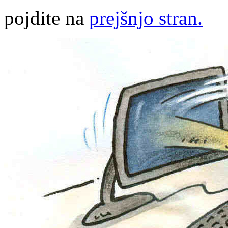
pojdite na
prejšnjo stran.