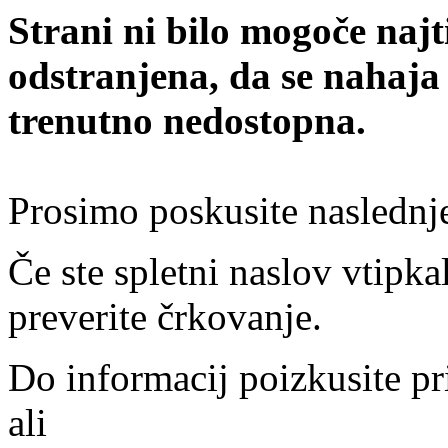
Strani ni bilo mogoče najt
odstranjena, da se nahaja
trenutno nedostopna.
Prosimo poskusite naslednj
Če ste spletni naslov vtipkal
preverite črkovanje.
Do informacij poizkusite pr
ali