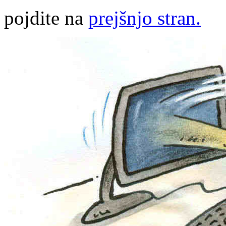
pojdite na
prejšnjo stran.