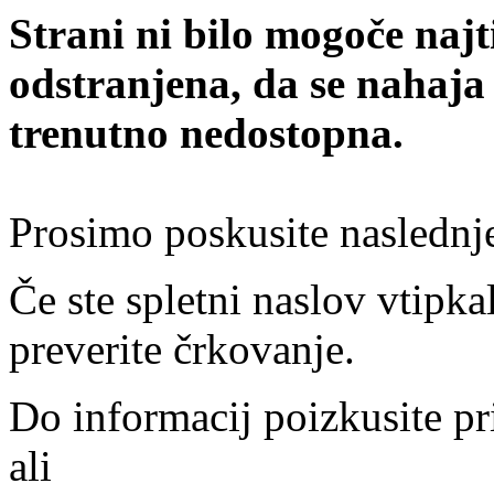
Strani ni bilo mogoče najt
odstranjena, da se nahaja
trenutno nedostopna.
Prosimo poskusite naslednj
Če ste spletni naslov vtipkal
preverite črkovanje.
Do informacij poizkusite pr
ali