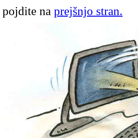
pojdite na
prejšnjo stran.