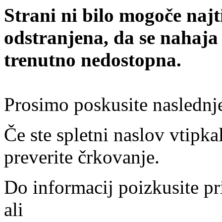
Strani ni bilo mogoče najt
odstranjena, da se nahaja
trenutno nedostopna.
Prosimo poskusite naslednj
Če ste spletni naslov vtipkal
preverite črkovanje.
Do informacij poizkusite pr
ali