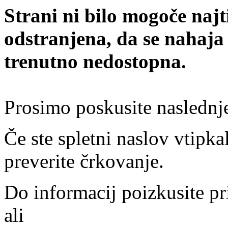
Strani ni bilo mogoče najt
odstranjena, da se nahaja
trenutno nedostopna.
Prosimo poskusite naslednj
Če ste spletni naslov vtipkal
preverite črkovanje.
Do informacij poizkusite pr
ali