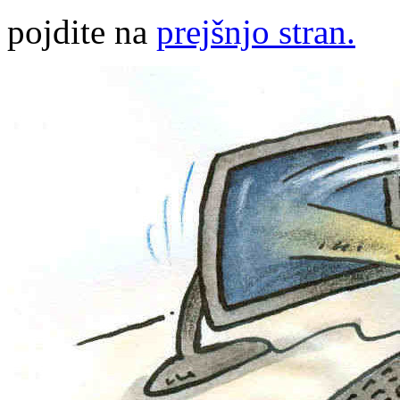
pojdite na
prejšnjo stran.