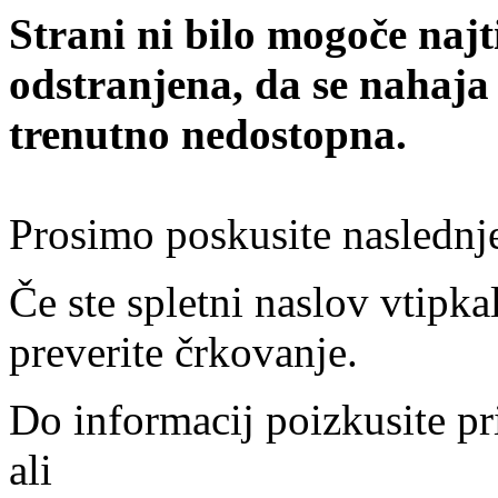
Strani ni bilo mogoče najt
odstranjena, da se nahaja
trenutno nedostopna.
Prosimo poskusite naslednj
Če ste spletni naslov vtipkal
preverite črkovanje.
Do informacij poizkusite pr
ali