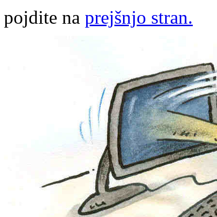
pojdite na
prejšnjo stran.