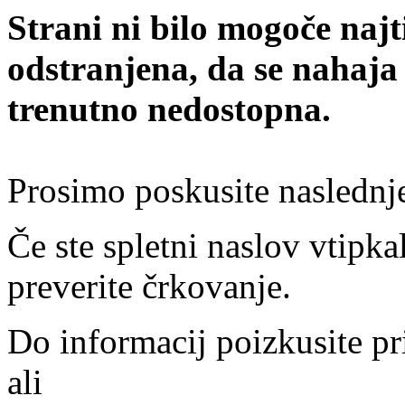
Strani ni bilo mogoče najt
odstranjena, da se nahaja
trenutno nedostopna.
Prosimo poskusite naslednj
Če ste spletni naslov vtipkal
preverite črkovanje.
Do informacij poizkusite pr
ali