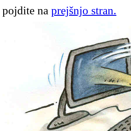
pojdite na
prejšnjo stran.