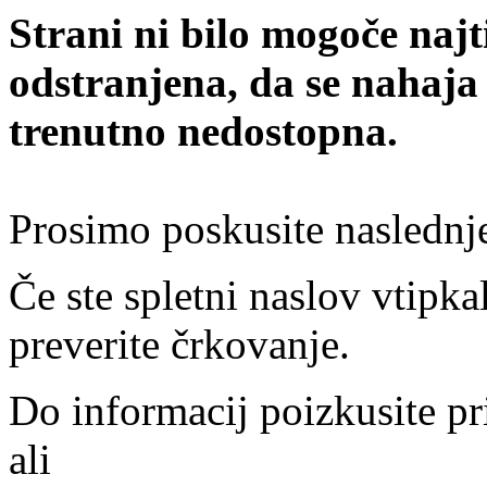
Strani ni bilo mogoče najt
odstranjena, da se nahaja
trenutno nedostopna.
Prosimo poskusite naslednj
Če ste spletni naslov vtipkal
preverite črkovanje.
Do informacij poizkusite pr
ali