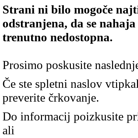
Strani ni bilo mogoče najt
odstranjena, da se nahaja
trenutno nedostopna.
Prosimo poskusite naslednj
Če ste spletni naslov vtipkal
preverite črkovanje.
Do informacij poizkusite pr
ali