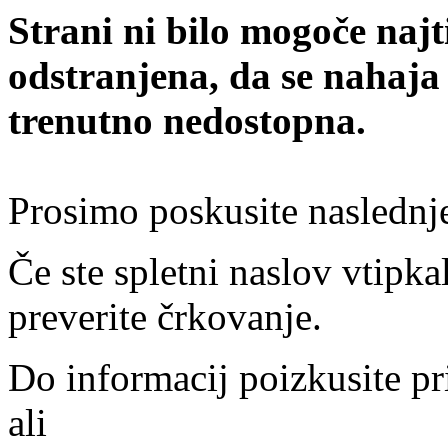
Strani ni bilo mogoče najt
odstranjena, da se nahaja
trenutno nedostopna.
Prosimo poskusite naslednj
Če ste spletni naslov vtipkal
preverite črkovanje.
Do informacij poizkusite pr
ali