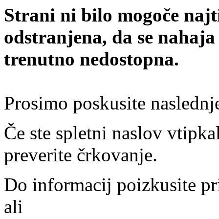
Strani ni bilo mogoče najt
odstranjena, da se nahaja
trenutno nedostopna.
Prosimo poskusite naslednj
Če ste spletni naslov vtipkal
preverite črkovanje.
Do informacij poizkusite pr
ali