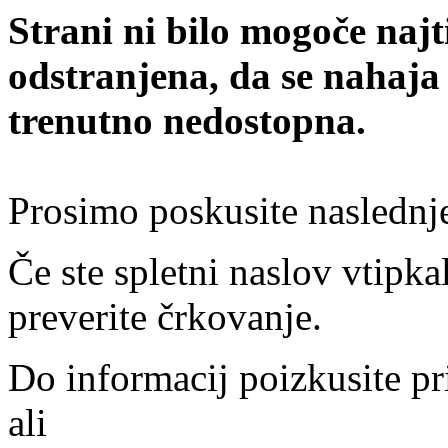
Strani ni bilo mogoče najt
odstranjena, da se nahaja
trenutno nedostopna.
Prosimo poskusite naslednj
Če ste spletni naslov vtipkal
preverite črkovanje.
Do informacij poizkusite pr
ali