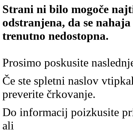
Strani ni bilo mogoče najt
odstranjena, da se nahaja
trenutno nedostopna.
Prosimo poskusite naslednj
Če ste spletni naslov vtipkal
preverite črkovanje.
Do informacij poizkusite pr
ali