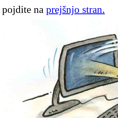
pojdite na
prejšnjo stran.