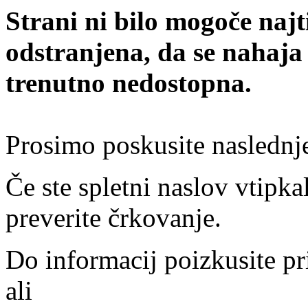
Strani ni bilo mogoče najt
odstranjena, da se nahaja
trenutno nedostopna.
Prosimo poskusite naslednj
Če ste spletni naslov vtipkal
preverite črkovanje.
Do informacij poizkusite pr
ali