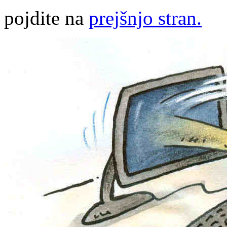
pojdite na
prejšnjo stran.