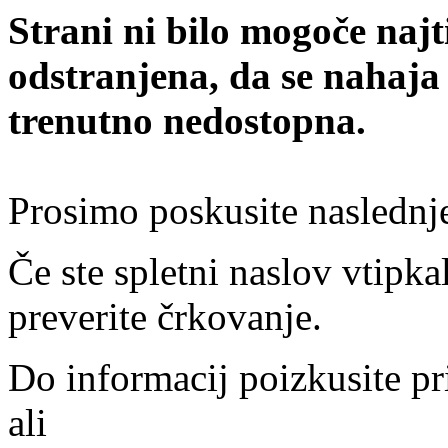
Strani ni bilo mogoče najt
odstranjena, da se nahaja
trenutno nedostopna.
Prosimo poskusite naslednj
Če ste spletni naslov vtipkal
preverite črkovanje.
Do informacij poizkusite pr
ali