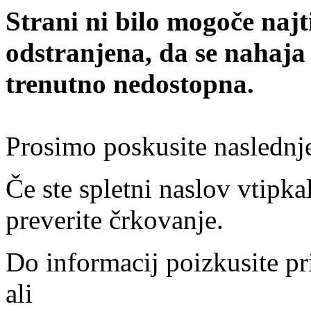
Strani ni bilo mogoče najt
odstranjena, da se nahaja
trenutno nedostopna.
Prosimo poskusite naslednj
Če ste spletni naslov vtipkal
preverite črkovanje.
Do informacij poizkusite pr
ali