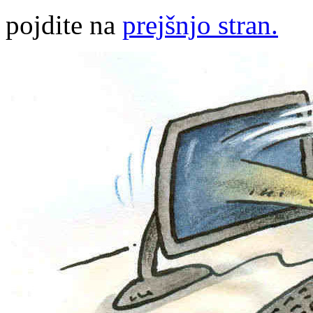
pojdite na
prejšnjo stran.