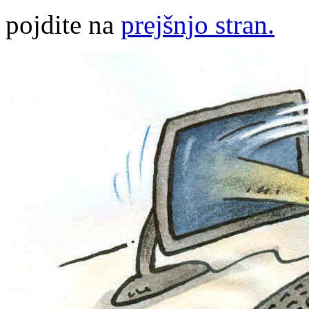
pojdite na
prejšnjo stran.