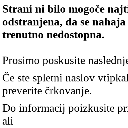
Strani ni bilo mogoče najt
odstranjena, da se nahaja
trenutno nedostopna.
Prosimo poskusite naslednj
Če ste spletni naslov vtipkal
preverite črkovanje.
Do informacij poizkusite pr
ali