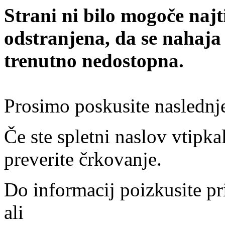
Strani ni bilo mogoče najt
odstranjena, da se nahaja
trenutno nedostopna.
Prosimo poskusite naslednj
Če ste spletni naslov vtipkal
preverite črkovanje.
Do informacij poizkusite pr
ali